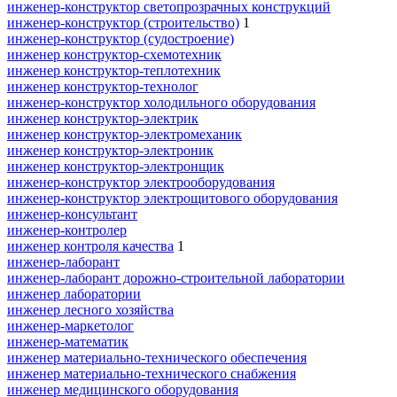
инженер-конструктор светопрозрачных конструкций
инженер-конструктор (строительство)
1
инженер-конструктор (судостроение)
инженер конструктор-схемотехник
инженер конструктор-теплотехник
инженер конструктор-технолог
инженер-конструктор холодильного оборудования
инженер конструктор-электрик
инженер конструктор-электромеханик
инженер конструктор-электроник
инженер конструктор-электронщик
инженер-конструктор электрооборудования
инженер-конструктор электрощитового оборудования
инженер-консультант
инженер-контролер
инженер контроля качества
1
инженер-лаборант
инженер-лаборант дорожно-строительной лаборатории
инженер лаборатории
инженер лесного хозяйства
инженер-маркетолог
инженер-математик
инженер материально-технического обеспечения
инженер материально-технического снабжения
инженер медицинского оборудования