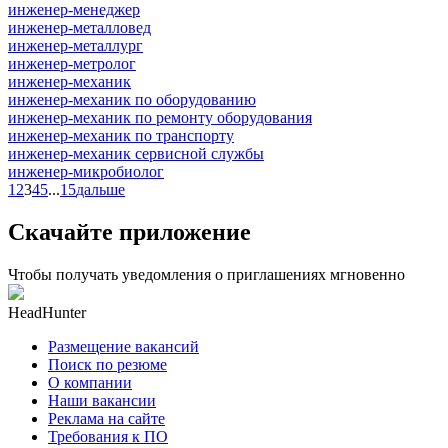
инженер-менеджер
инженер-металловед
инженер-металлург
инженер-метролог
инженер-механик
инженер-механик по оборудованию
инженер-механик по ремонту оборудования
инженер-механик по транспорту
инженер-механик сервисной службы
инженер-микробиолог
1
2
3
4
5
...
15
дальше
Скачайте приложение
Чтобы получать уведомления о приглашениях мгновенно
HeadHunter
Размещение вакансий
Поиск по резюме
О компании
Наши вакансии
Реклама на сайте
Требования к ПО