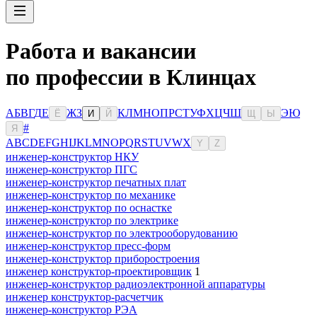
Работа и вакансии
по профессии в Клинцах
А
Б
В
Г
Д
Е
Ж
З
К
Л
М
Н
О
П
Р
С
Т
У
Ф
Х
Ц
Ч
Ш
Э
Ю
Ё
И
Й
Щ
Ы
#
Я
A
B
C
D
E
F
G
H
I
J
K
L
M
N
O
P
Q
R
S
T
U
V
W
X
Y
Z
инженер-конструктор НКУ
инженер-конструктор ПГС
инженер-конструктор печатных плат
инженер-конструктор по механике
инженер-конструктор по оснастке
инженер-конструктор по электрике
инженер-конструктор по электрооборудованию
инженер-конструктор пресс-форм
инженер-конструктор приборостроения
инженер конструктор-проектировщик
1
инженер-конструктор радиоэлектронной аппаратуры
инженер конструктор-расчетчик
инженер-конструктор РЭА