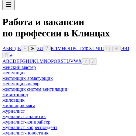
Работа и вакансии
по профессии в Клинцах
А
Б
В
Г
Д
Е
З
И
К
Л
М
Н
О
П
Р
С
Т
У
Ф
Х
Ц
Ч
Ш
Э
Ю
Ё
Ж
Й
Щ
Ы
#
Я
A
B
C
D
E
F
G
H
I
J
K
L
M
N
O
P
Q
R
S
T
U
V
W
X
Y
Z
женский мастер
жестянщик
жестянщик-арматурщик
жестянщик-маляр
жестянщик систем вентиляции
животновод
жиловщик
жиловщик мяса
журналист
журналист-аналитик
журналист-копирайтер
журналист-корреспондент
журналист-новостник