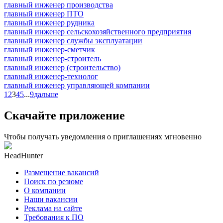
главный инженер производства
главный инженер ПТО
главный инженер рудника
главный инженер сельскохозяйственного предприятия
главный инженер службы эксплуатации
главный инженер-сметчик
главный инженер-строитель
главный инженер (строительство)
главный инженер-технолог
главный инженер управляющей компании
1
2
3
4
5
...
9
дальше
Скачайте приложение
Чтобы получать уведомления о приглашениях мгновенно
HeadHunter
Размещение вакансий
Поиск по резюме
О компании
Наши вакансии
Реклама на сайте
Требования к ПО