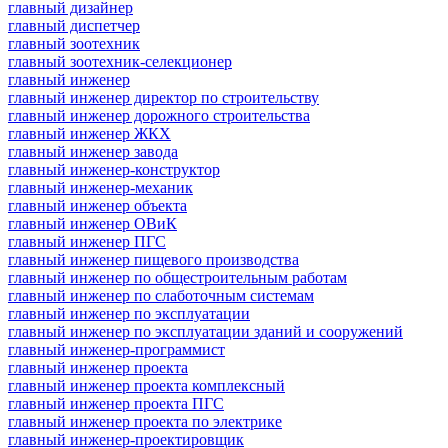
главный дизайнер
главный диспетчер
главный зоотехник
главный зоотехник-селекционер
главный инженер
главный инженер директор по строительству
главный инженер дорожного строительства
главный инженер ЖКХ
главный инженер завода
главный инженер-конструктор
главный инженер-механик
главный инженер объекта
главный инженер ОВиК
главный инженер ПГС
главный инженер пищевого производства
главный инженер по общестроительным работам
главный инженер по слаботочным системам
главный инженер по эксплуатации
главный инженер по эксплуатации зданий и сооружений
главный инженер-программист
главный инженер проекта
главный инженер проекта комплексный
главный инженер проекта ПГС
главный инженер проекта по электрике
главный инженер-проектировщик