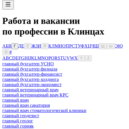
Работа и вакансии
по профессии в Клинцах
А
Б
В
Д
Е
Ж
З
И
К
Л
М
Н
О
П
Р
С
Т
У
Ф
Х
Ц
Ч
Ш
Э
Ю
Г
Ё
Й
Щ
Ы
#
Я
A
B
C
D
E
F
G
H
I
J
K
L
M
N
O
P
Q
R
S
T
U
V
W
X
Y
Z
главный бухгалтер УСНО
главный бухгалтер филиала
главный бухгалтер-финансист
главный бухгалтер холдинга
главный бухгалтер-экономист
главный ветеринарный врач
главный ветеринарный врач КРС
главный врач
главный врач санатория
главный врач стоматологической клиники
главный геодезист
главный геолог
главный горняк