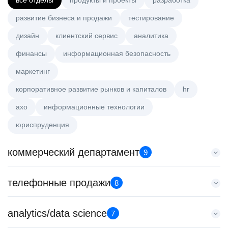
все отделы
продукты и проекты
разработка
развитие бизнеса и продажи
тестирование
дизайн
клиентский сервис
аналитика
финансы
информационная безопасность
маркетинг
корпоративное развитие рынков и капиталов
hr
axo
информационные технологии
юриспруденция
коммерческий департамент
9
Менеджер по работе с ключевыми клиентами (КАМ)
телефонные продажи
8
HeadHunter::Коммерческий департамент
6 авг. 2026
Старший специалист телемаркетинга
analytics/data science
з/п не указана
7
HeadHunter::Телефонные продажи
Москва