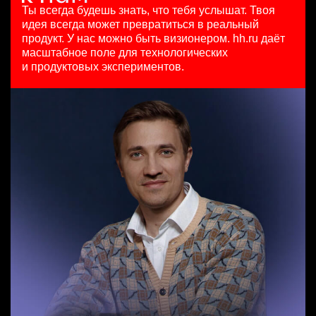
HeadHunter::Коммерческий департамент
125000 - 175000 ₽
29 июл. 2026
Ты всегда будешь знать, что тебя услышат.
Твоя
7 авг. 2026
Ярославль
з/п не указана
идея всегда может превратиться в реальный
150000 ₽
Москва
продукт.
У нас можно быть визионером. hh.ru даёт
Санкт-Петербург
масштабное поле для технологических
Специалист телемаркетинга
и продуктовых экспериментов.
HeadHunter::Телефонные продажи
Аналитик данных (направление Enterprise продаж)
13 июл. 2026
HeadHunter::Коммерческий департамент
10000000 so'm
7 авг. 2026
Ташкент
з/п не указана
Москва