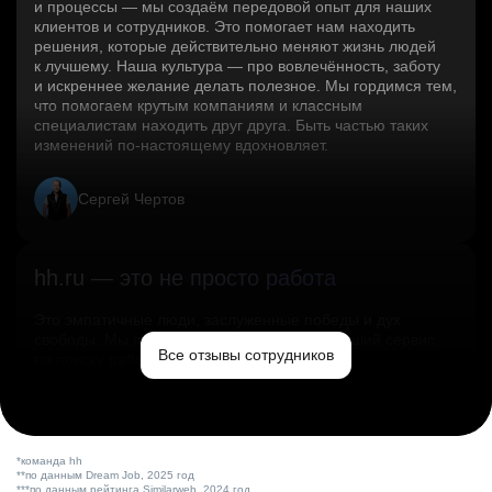
и процессы — мы создаём передовой опыт для наших
клиентов и сотрудников. Это помогает нам находить
решения, которые действительно меняют жизнь людей
к лучшему. Наша культура — про вовлечённость, заботу
и искреннее желание делать полезное. Мы гордимся тем,
что помогаем крутым компаниям и классным
специалистам находить друг друга. Быть частью таких
изменений по‑настоящему вдохновляет.
Сергей Чертов
hh.ru — это не просто работа
Это эмпатичные люди, заслуженные победы и дух
свободы. Мы помогаем миру и создаём лучший сервис
Все отзывы сотрудников
по поиску работы в стране.
Ольга Емельянова
*команда hh
**по данным Dream Job, 2025 год
***по данным рейтинга Similarweb, 2024 год