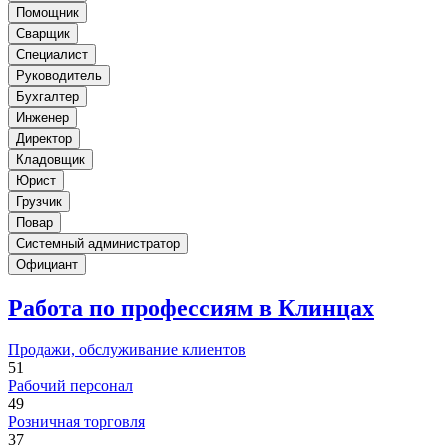
Помощник
Сварщик
Специалист
Руководитель
Бухгалтер
Инженер
Директор
Кладовщик
Юрист
Грузчик
Повар
Системный администратор
Официант
Работа по профессиям в Клинцах
Продажи, обслуживание клиентов
51
Рабочий персонал
49
Розничная торговля
37