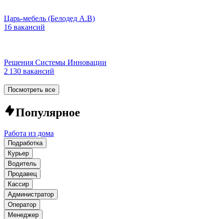
Царь-мебель (Белодед А.В)
16 вакансий
Решения Системы Инновации
2 130 вакансий
Посмотреть все
Популярное
Работа из дома
Подработка
Курьер
Водитель
Продавец
Кассир
Администратор
Оператор
Менеджер