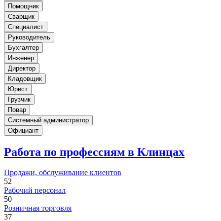
Помощник
Сварщик
Специалист
Руководитель
Бухгалтер
Инженер
Директор
Кладовщик
Юрист
Грузчик
Повар
Системный администратор
Официант
Работа по профессиям в Клинцах
Продажи, обслуживание клиентов
52
Рабочий персонал
50
Розничная торговля
37